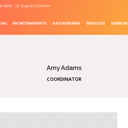
0A #80A - 20, Bogotá Colombia
DAS
ENTRETENIMIENTO
GASTRONOMÍA
SERVICIOS
SOBRE N
Amy Adams
СOORDINATOR