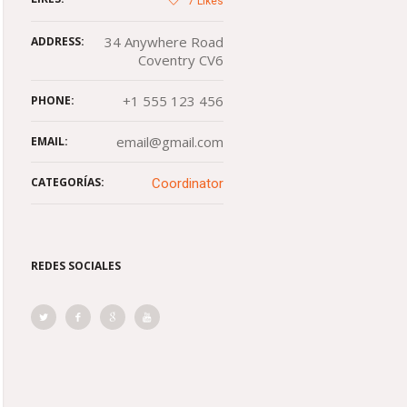
7
Likes
34 Anywhere Road
ADDRESS:
Coventry CV6
+1 555 123 456
PHONE:
email@gmail.com
EMAIL:
CATEGORÍAS:
Сoordinator
REDES SOCIALES