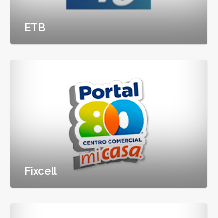
ETB
Fixcell