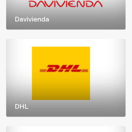
Davivienda
DHL