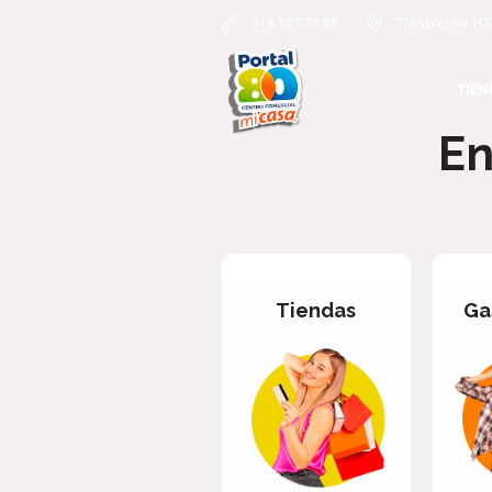
Transversal 10
315 927 75 85
TIEN
En
Tiendas
Ga