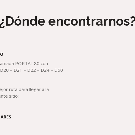
¿Dónde encontrarnos
IO
n llamada PORTAL 80
con
 D20 – D21 – D22 – D24 – D50
jor ruta para llegar a la
nte sitio:
LARES