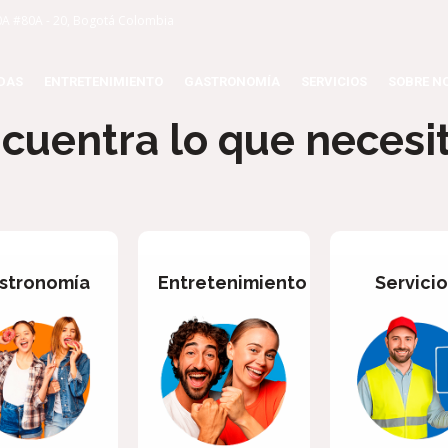
0A #80A - 20, Bogotá Colombia
DAS
ENTRETENIMIENTO
GASTRONOMÍA
SERVICIOS
SOBRE N
cuentra lo que necesi
stronomía
Entretenimiento
Servicio