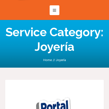
Service Category:
Joyería
Home
//
Joyería