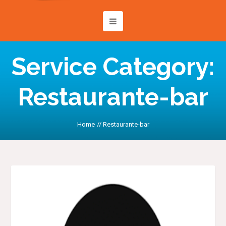
Service Category:
Restaurante-bar
Home
//
Restaurante-bar