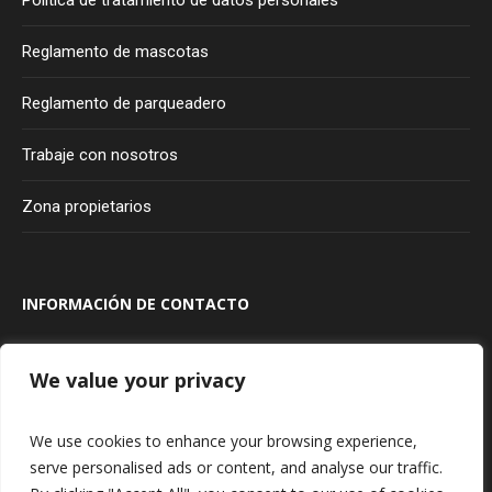
Política de tratamiento de datos personales
Reglamento de mascotas
Reglamento de parqueadero
Trabaje con nosotros
Zona propietarios
INFORMACIÓN DE CONTACTO
Transversal 100A #80A - 20
Bogotá
Colombia
We value your privacy
315 927 75 85
We use cookies to enhance your browsing experience,
serve personalised ads or content, and analyse our traffic.