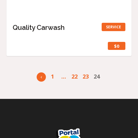
Quality Carwash
SERVICE
$0
1
…
22
23
24