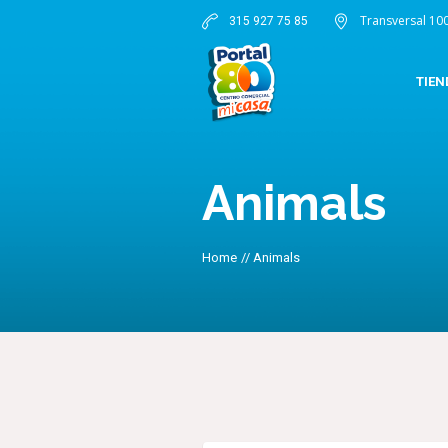
Transversal 10
315 927 75 85
TIEN
Animals
Home
//
Animals