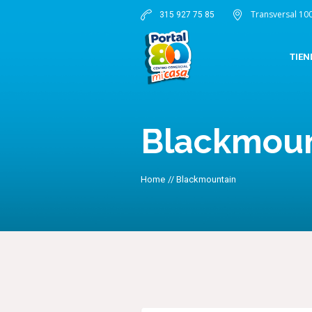
Transversal 10
315 927 75 85
TIEN
Blackmoun
Home
//
Blackmountain