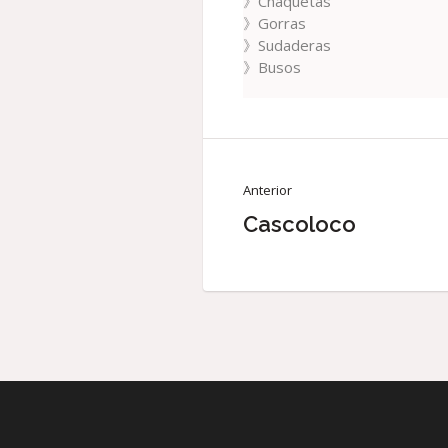
》Chaquetas
》Gorras
》Sudaderas
》Busos
Anterior
Cascoloco