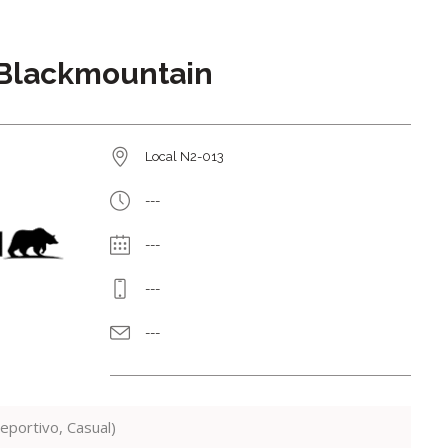
Blackmountain
Local N2-013
---
---
---
---
portivo, Casual)