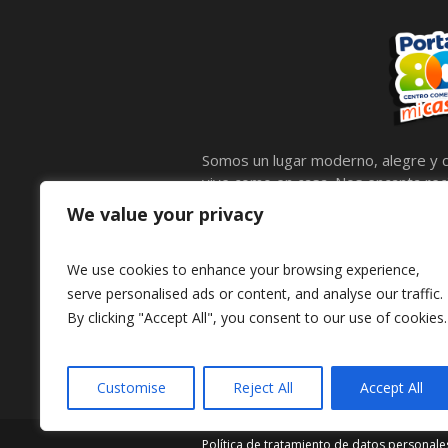
Somos un lugar moderno, alegre y c
vive como en casa. Nos encanta reci
calidez, compartir lo mejor de noso
We value your privacy
llenas de entretenimiento para comp
mascotas, por eso contamos con e
We use cookies to enhance your browsing experience,
peluditos también disfruten.
serve personalised ads or content, and analyse our traffic.
By clicking "Accept All", you consent to our use of cookies.
Customise
Reject All
Accept All
Política de tratamiento de datos personale