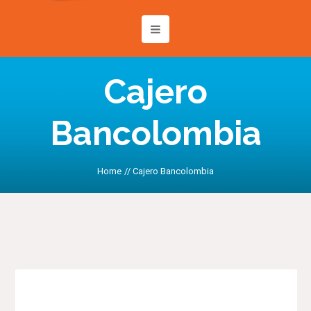
Cajero
Bancolombia
Home
//
Cajero Bancolombia