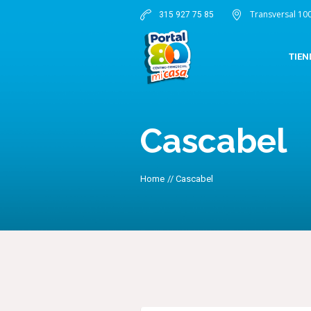
Transversal 10
315 927 75 85
TIEN
Cascabel
Home
//
Cascabel