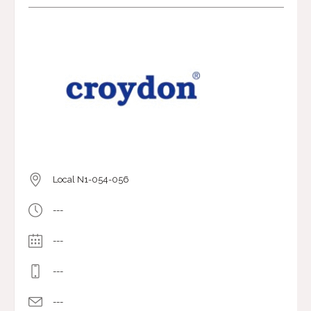
Local N1-054-056
---
---
---
---