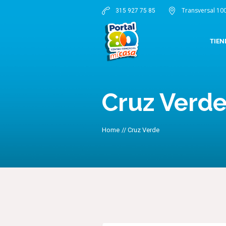
Transversal 10
315 927 75 85
TIEN
Cruz Verd
Home
//
Cruz Verde