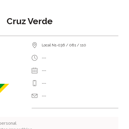
Cruz Verde
Local N1-036 / 081 / 110
---
---
---
---
personal.