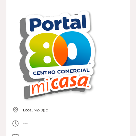
Local N2-096
---