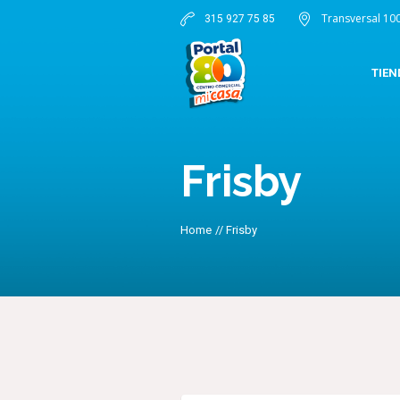
Transversal 10
315 927 75 85
TIEN
Frisby
Home
//
Frisby