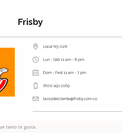
Frisby
Local N3-026
Lun - Sáb 11 am - 8 pm
Dom - Fest 11 am - 7 pm
(601) 491 2169
lavozdelcliente@frisby.com.co
que tanto te gusta.