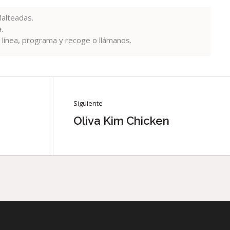
alteadas.
.
en línea, programa y recoge o llámanos.
Siguiente
Oliva Kim Chicken