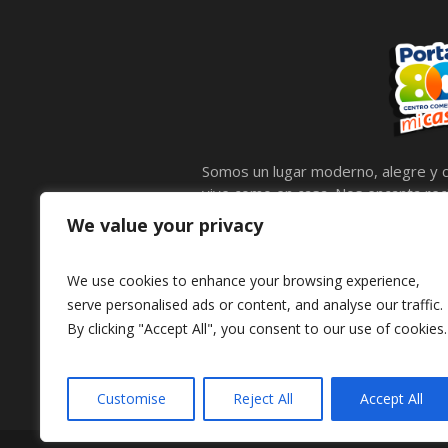
Somos un lugar moderno, alegre y c
vive como en casa. Nos encanta reci
calidez, compartir lo mejor de noso
We value your privacy
llenas de entretenimiento para comp
mascotas, por eso contamos con e
We use cookies to enhance your browsing experience,
peluditos también disfruten.
serve personalised ads or content, and analyse our traffic.
By clicking "Accept All", you consent to our use of cookies.
Customise
Reject All
Accept All