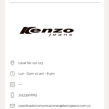
Local N2-112-113
Lun - Dom 10 am - 8 pm
---
3153390685
coordinadorcomunicaciones@kenzojeans.com.co