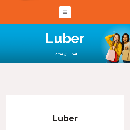
Luber
Home
//
Luber
Luber