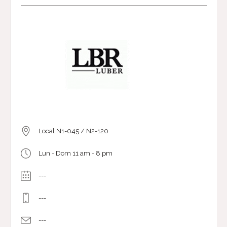
Local N1-045 / N2-120
Lun - Dom 11 am - 8 pm
---
---
---