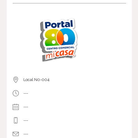
Local N0-004
---
---
---
---