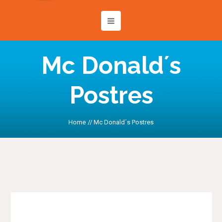
Mc Donald´s
Postres
Home
//
Mc Donald´s Postres