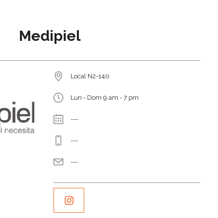
Medipiel
Local N2-140
Lun - Dom 9 am - 7 pm
---
---
---