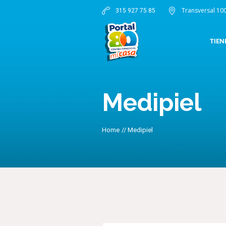
Transversal 10
315 927 75 85
TIEN
Medipiel
Home
//
Medipiel