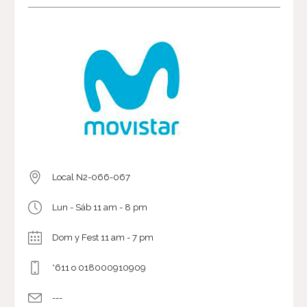
Local N2-066-067
Lun - Sáb 11 am - 8 pm
Dom y Fest 11 am - 7 pm
*611 o 018000910909
---