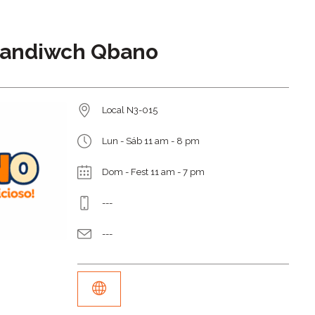
andiwch Qbano
Local N3-015
Lun - Sáb 11 am - 8 pm
Dom - Fest 11 am - 7 pm
---
---