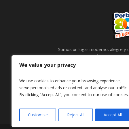
Somos un lugar moderno, alegre y c
vive como en casa. Nos encanta reci
calidez, compartir lo mejor de noso
We value your privacy
llenas de entretenimiento para comp
mascotas, por eso contamos con e
We use cookies to enhance your browsing experience,
peluditos también disfruten.
serve personalised ads or content, and analyse our traffic.
By clicking "Accept All", you consent to our use of cookies.
Customise
Reject All
Accept All