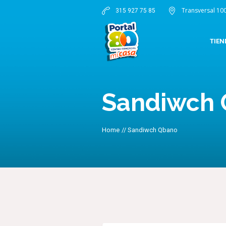
Transversal 10
315 927 75 85
TIEN
Sandiwch
Home
//
Sandiwch Qbano