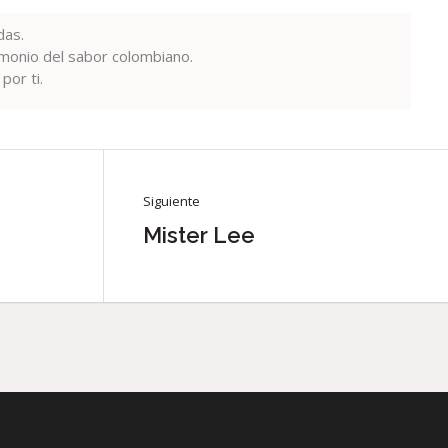
das.
monio del sabor colombiano.
or ti.
Siguiente
Mister Lee