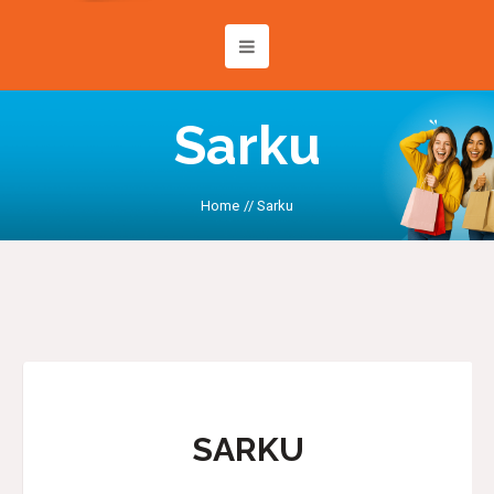
Sarku
Home
//
Sarku
SARKU