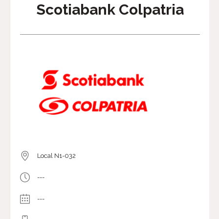
Scotiabank Colpatria
Local N1-032
---
---