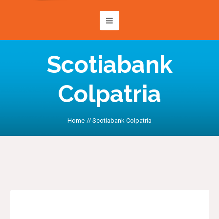
Scotiabank
Colpatria
Home
//
Scotiabank Colpatria