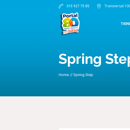
Transversal 10
315 927 75 85
TIEN
Spring Ste
Home
//
Spring Step