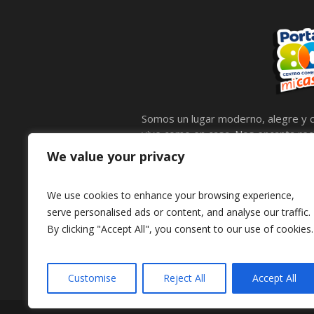
Somos un lugar moderno, alegre y c
vive como en casa. Nos encanta reci
calidez, compartir lo mejor de noso
We value your privacy
llenas de entretenimiento para comp
mascotas, por eso contamos con e
We use cookies to enhance your browsing experience,
peluditos también disfruten.
serve personalised ads or content, and analyse our traffic.
By clicking "Accept All", you consent to our use of cookies.
Customise
Reject All
Accept All