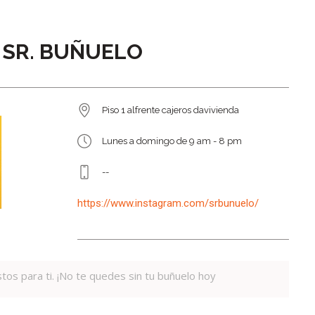
SR. BUÑUELO
Piso 1 alfrente cajeros davivienda
Lunes a domingo de 9 am - 8 pm
--
https://www.instagram.com/srbunuelo/
istos para ti. ¡No te quedes sin tu buñuelo hoy