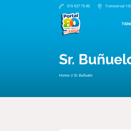
Transversal 10
315 927 75 85
TIEN
Sr. Buñuel
Home
//
Sr. Buñuelo