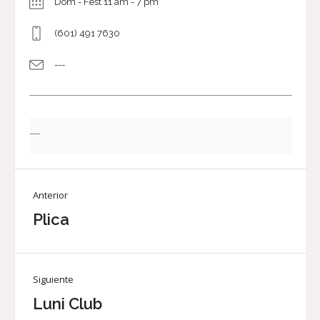
Dom - Fest 11 am - 7 pm
(601) 491 7630
---
—
Anterior
Plica
Siguiente
Luni Club