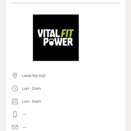
Local N3-052
Lun - Dom
Lun - Dom
---
---