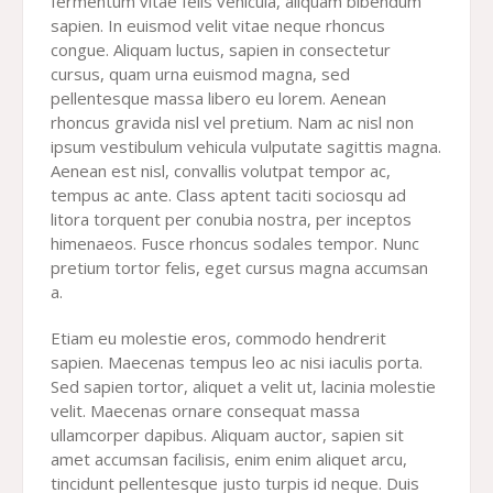
fermentum vitae felis vehicula, aliquam bibendum
sapien. In euismod velit vitae neque rhoncus
congue. Aliquam luctus, sapien in consectetur
cursus, quam urna euismod magna, sed
pellentesque massa libero eu lorem. Aenean
rhoncus gravida nisl vel pretium. Nam ac nisl non
ipsum vestibulum vehicula vulputate sagittis magna.
Aenean est nisl, convallis volutpat tempor ac,
tempus ac ante. Class aptent taciti sociosqu ad
litora torquent per conubia nostra, per inceptos
himenaeos. Fusce rhoncus sodales tempor. Nunc
pretium tortor felis, eget cursus magna accumsan
a.
Etiam eu molestie eros, commodo hendrerit
sapien. Maecenas tempus leo ac nisi iaculis porta.
Sed sapien tortor, aliquet a velit ut, lacinia molestie
velit. Maecenas ornare consequat massa
ullamcorper dapibus. Aliquam auctor, sapien sit
amet accumsan facilisis, enim enim aliquet arcu,
tincidunt pellentesque justo turpis id neque. Duis