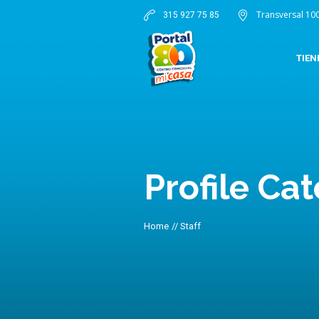
Transversal 10
315 927 75 85
TIEN
Profile Ca
Home
//
Staff