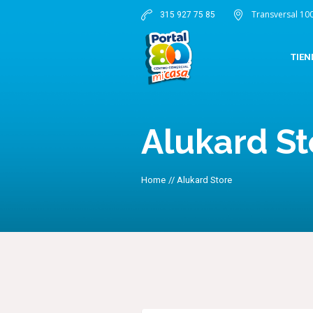
Transversal 10
315 927 75 85
TIEN
Alukard St
Home
//
Alukard Store