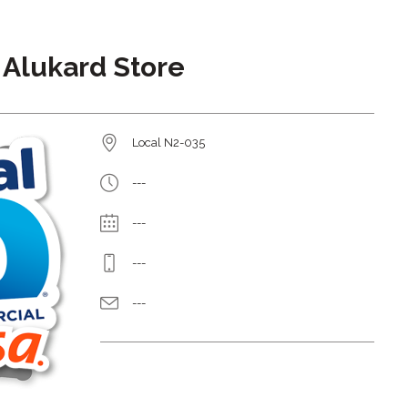
Alukard Store
Local N2-035
---
---
---
---