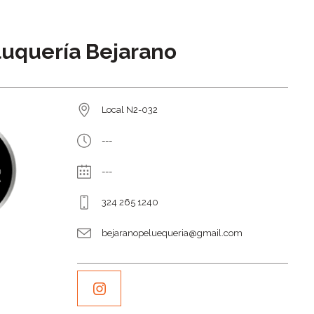
luquería Bejarano
Local N2-032
---
---
324 265 1240
bejaranopeluequeria@gmail.com