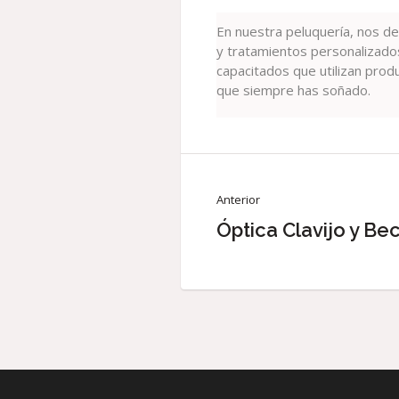
En nuestra peluquería, nos de
y tratamientos personalizado
capacitados que utilizan produc
que siempre has soñado.
Anterior
Óptica Clavijo y Be