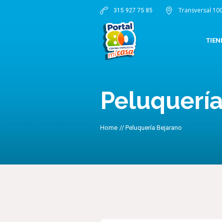
Transversal 10
315 927 75 85
TIEN
Peluquerí
Home
//
Peluquería Bejarano