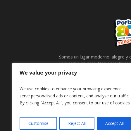
Somos un lugar moderno, alegre y c
vive como en casa. Nos encanta reci
calidez, compartir lo mejor de noso
We value your privacy
llenas de entretenimiento para comp
mascotas, por eso contamos con e
We use cookies to enhance your browsing experience,
peluditos también disfruten.
serve personalised ads or content, and analyse our traffic.
By clicking "Accept All", you consent to our use of cookies.
Customise
Reject All
Accept All