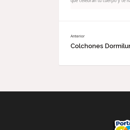
que celebran tu cuerpo y te ha
Anterior
Colchones Dormilu