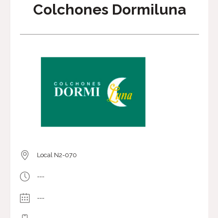
Colchones Dormiluna
Local N2-070
---
---