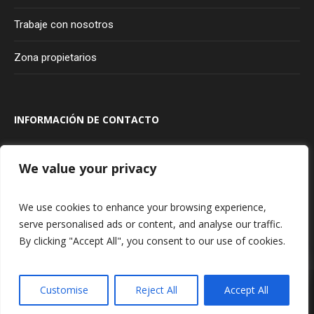
Trabaje con nosotros
Zona propietarios
INFORMACIÓN DE CONTACTO
Transversal 100A #80A - 20
Bogotá
Colombia
We value your privacy
315 927 75 85
We use cookies to enhance your browsing experience,
serve personalised ads or content, and analyse our traffic.
By clicking "Accept All", you consent to our use of cookies.
Política de tratamiento de datos personales
/ Centro Comercial Portal
Customise
Reject All
Accept All
80 © 2025. Todos los derechos reservados